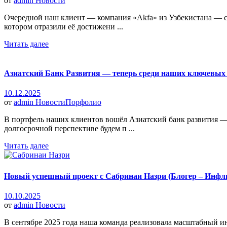
от
admin
Новости
Очередной наш клиент — компания «Akfa» из Узбекистана — с
котором отразили её достижени ...
Читать далее
Азиатский Банк Развития — теперь среди наших ключевых
10.12.2025
от
admin
Новости
Порфолио
В портфель наших клиентов вошёл Азиатский банк развития —
долгосрочной перспективе будем п ...
Читать далее
Новый успешный проект с Сабринаи Назри (Блогер – Инфл
10.10.2025
от
admin
Новости
В сентябре 2025 года наша команда реализовала масштабный 