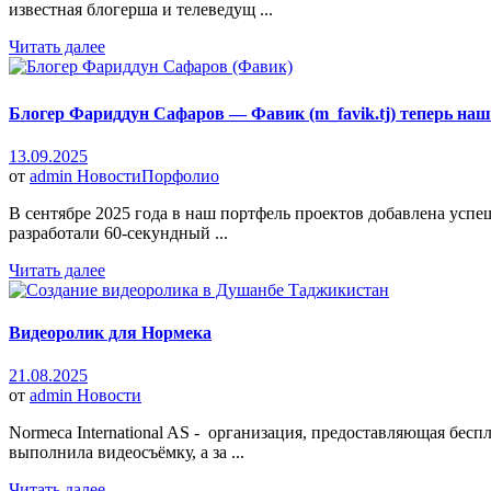
известная блогерша и телеведущ ...
Читать далее
Блогер Фариддун Сафаров — Фавик (m_favik.tj) теперь наш
13.09.2025
от
admin
Новости
Порфолио
В сентябре 2025 года в наш портфель проектов добавлена усп
разработали 60-секундный ...
Читать далее
Видеоролик для Нормека
21.08.2025
от
admin
Новости
Normeca International AS - организация, предоставляющая бе
выполнила видеосъёмку, а за ...
Читать далее