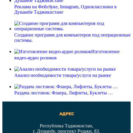
Реклама на Фейсбуке, Instagram, Одноклассники в
Душанбе Таджикистане
Создание программ для компьютеров под операционные
системы.
Изготовление
видео-аудио роликов
Анализ необходимости товара/услуги на рынке
Раздача листовок: Флаера, Лифлеты, Буклеты …
АДРЕС
Республика Таджикистан,
г. Душанбе, проспект Рудаки, 83.