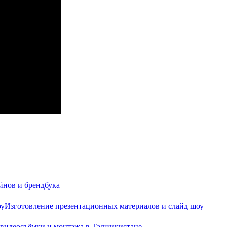
йнов и брендбука
Изготовление презентационных материалов и слайд шоу
 видеосъёмки и монтажа в Таджикистане