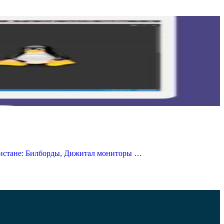
кистане: Билборды, Дижитал мониторы …