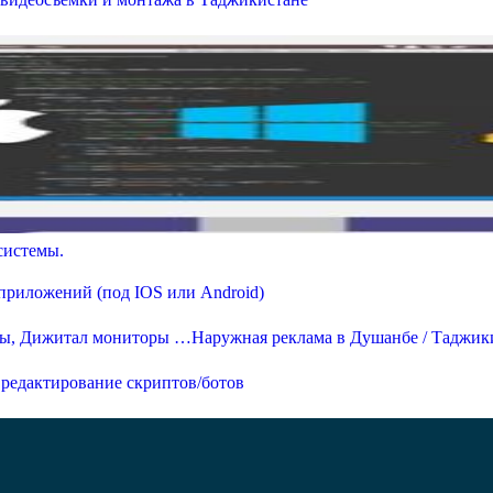
системы.
приложений (под IOS или Android)
Наружная реклама в Душанбе / Таджи
 редактирование скриптов/ботов