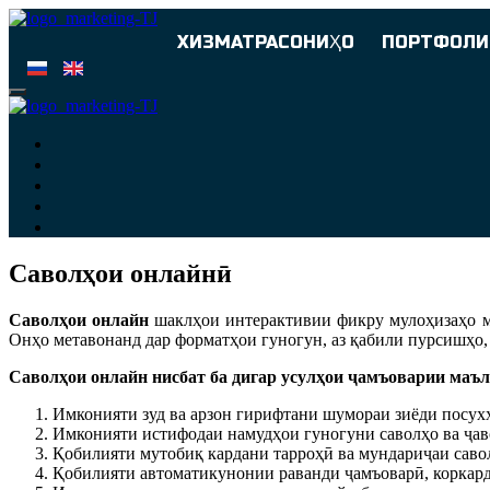
ХИЗМАТРАСОНИҲО
ПОРТФОЛИ
Саволҳои онлайнӣ
Саволҳои онлайн
шаклҳои интерактивии фикру мулоҳизаҳо ме
Онҳо метавонанд дар форматҳои гуногун, аз қабили пурсишҳо, 
Саволҳои онлайн нисбат ба дигар усулҳои ҷамъоварии маълум
Имконияти зуд ва арзон гирифтани шумораи зиёди посух
Имконияти истифодаи намудҳои гуногуни саволҳо ва ҷавоб
Қобилияти мутобиқ кардани тарроҳӣ ва мундариҷаи савол
Қобилияти автоматикунонии раванди ҷамъоварӣ, коркард 