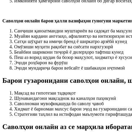
Имконияти ҳамгироии саволҳои онлайн бо дигар воситаҳо
Саволҳои онлайн барои ҳалли вазифаҳои гуногуни маркетин
Санҷиши қаноатмандии муштариён ва садоқат ба маҳсуло
Муайян кардани ангезаҳо, афзалиятҳо ва интизориҳои и
Сатҳи шӯҳрат ва имиҷи бренд ё ширкатро арзёбӣ кунед
Омӯзиши муҳити рақобат ва сиёсати нархгузорӣ
Беайбии шарикони тиҷорӣ ё дилерҳоро тафтиш кунед
Пеш аз ворид шудан ба бозор маҳсулот, хидматҳо ё хусус
Эҷоди роҳбарон ва фурӯш
Эҷоди мундариҷа барои вебсайт ё шабакаҳои иҷтимоӣ
Барои гузаронидани саволҳои онлайн, 
Мақсад ва гипотезаи тадқиқот
Шунавандагони мақсаднок ва каналҳои паҳнкунӣ
Саволномаи мувофиқашуда бо саволу ҷавоб
Хидмат ё барномаи махсус барои эҷод ва гузаронидани с
Стратегияи таҳлил ва истифодаи маълумоти гирифташуд
Саволҳои онлайн аз се марҳила ибората