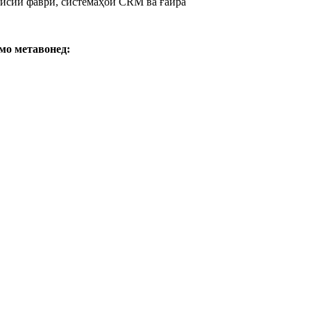
висии фаврӣ, системаҳои CRM ва ғайра
мо метавонед: