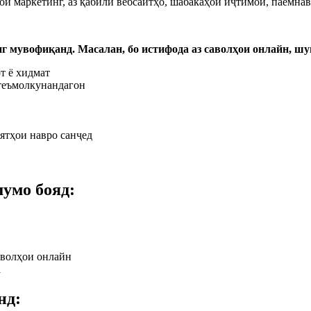
и маркетинг, аз қабили вебсайтҳо, шабакаҳои иҷтимоӣ, паёмна
г мувофиқанд. Масалан, бо истифода аз саволҳои онлайн, шу
т ё хидмат
стеъмолкунандагон
иятҳои навро санҷед
шумо бояд:
аволҳои онлайн
а
нд: