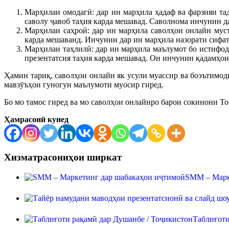
Марҳилаи омодагӣ: дар ин марҳила ҳадаф ва фарзияи та
саволу ҷавоб таҳия карда мешавад. Саволнома инчунин да
Марҳилаи саҳроӣ: дар ин марҳила саволҳои онлайн мус
карда мешаванд. Инчунин дар ин марҳила назорати сифа
Марҳилаи таҳлилӣ: дар ин марҳила маълумот бо истифода
презентатсия таҳия карда мешавад. Он инчунин қадамҳо
Ҳамин тариқ, саволҳои онлайн як усули муассир ва боэътимод
мавзӯъҳои гуногун маълумоти муосир гиред.
Бо мо тамос гиред ва мо саволҳои онлайнро барои сокинони Т
Ҳамрасонӣ кунед
Хизматрасониҳои ширкат
SMM – Марк
Таблиғоти