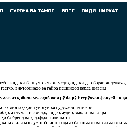
О
СУРОҒА ВА ТАМОС
БЛОГ
ОИДИ ШИРКАТ
бошанд, ки ба шумо имкон медиҳанд, ки дар бораи андешаҳо, 
тестҳо, викторинаҳо ва ғайра пешниҳод карда шаванд.
от, аз қабили мусоҳибаҳои рӯ ба рӯ ё гурӯҳҳои фокусӣ як қа
ҳо аз минтақаҳои гуногун ва гурӯҳҳои иҷтимоӣ
ҳо, аз ҷумла тасвирҳо, видео, аудио, эмодзи ва ғайра
ҳо ба бренд ва ҳадафҳои тадқиқотӣ
ва таҳлили маълумот бо истифода аз барномаҳо ва хидматҳои м