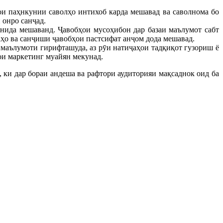
ои паҳнкунии саволҳо интихоб карда мешавад ва саволнома бо
 онро санҷад.
онида мешаванд. Ҷавобҳои мусоҳибон дар базаи маълумот сабт
ҳо ва санҷиши ҷавобҳои пастсифат анҷом дода мешавад.
 маълумоти гирифташуда, аз рӯи натиҷаҳои тадқиқот гузориш ё
ои маркетинг муайян мекунад.
 ки дар бораи андеша ва рафтори аудиторияи мақсаднок оид ба