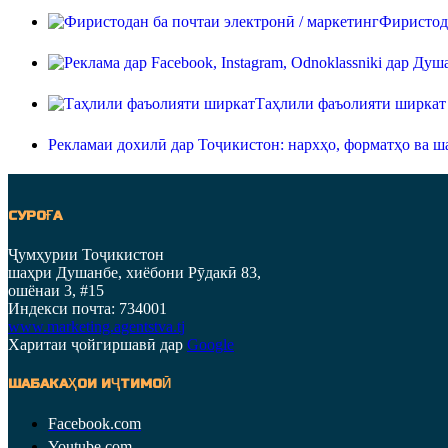
Фиристода
Таҳлили фаъолияти ширкат
Рекламаи дохилӣ дар Тоҷикистон: нархҳо, форматҳо ва ш
СУРОҒА
Ҷумҳурии Тоҷикистон
шаҳри Душанбе, хиёбони Рӯдакӣ 83,
ошёнаи 3, #15
Индекси почта: 734001
www.marketing.agentstva.tj
Харитаи ҷойгиршавӣ дар
Google
ШАБАКАҲОИ ИҶТИМОӢ
Facebook.com
Youtube.com