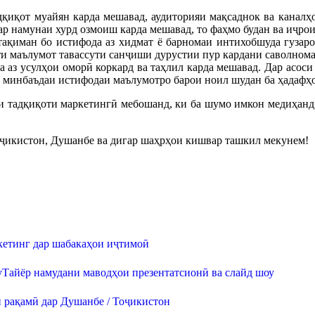
дқиқот муайян карда мешавад, аудиторияи мақсаднок ва каналҳ
р намунаи хурд озмоиш карда мешавад, то фаҳмо будан ва иҷрои
тақиман бо истифода аз хидмат ё барномаи интихобшуда гузар
ти маълумот тавассути санҷиши дурустии пур кардани саволнома
 аз усулҳои оморӣ коркард ва таҳлил карда мешавад. Дар асоси
и минбаъдаи истифодаи маълумотро барои ноил шудан ба ҳадафҳ
и тадқиқоти маркетингӣ мебошанд, ки ба шумо имкон медиҳанд,
оҷикистон, Душанбе ва дигар шаҳрҳои кишвар ташкил мекунем!
етинг дар шабакаҳои иҷтимоӣ
Тайёр намудани маводҳои презентатсионӣ ва слайд шоу
 рақамӣ дар Душанбе / Тоҷикистон