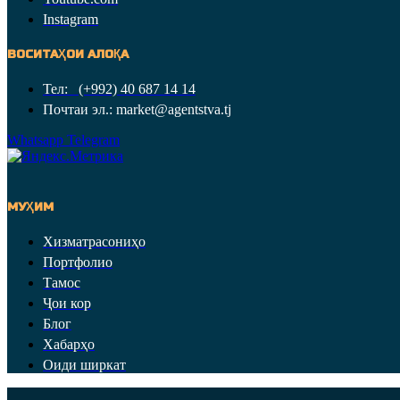
Instagram
ВОСИТАҲОИ АЛОҚА
Тел: (+992) 40 687 14 14
Почтаи эл.: market@agentstva.tj
Whatsapp
Telegram
МУҲИМ
Хизматрасониҳо
Портфолио
Тамос
Ҷои кор
Блог
Хабарҳо
Оиди ширкат