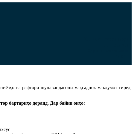
Хизматрасониҳо
Портфолио
Суроға ва тамос
Блог
Оиди ширкат
ниёзҳо ва рафтори шунавандагони мақсаднок маълумот гиред.
тор бартариҳо доранд. Дар байни онҳо:
ахсус