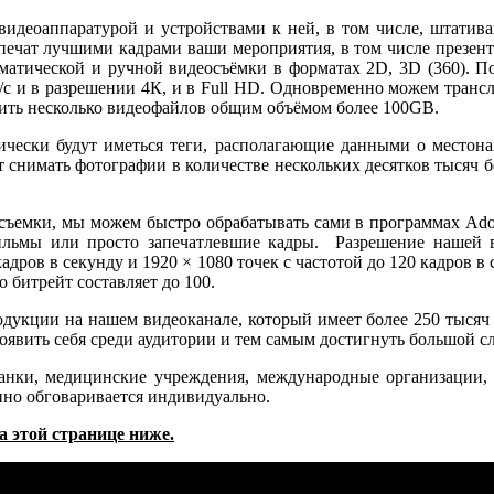
идеоаппаратурой и устройствами к ней, в том числе, штативам
печат лучшими кадрами ваши мероприятия, в том числе презента
оматической и ручной видеосъёмки в форматах 2D, 3D (360)
 и в разрешении 4К, и в Full HD. Одновременно можем транс
ить несколько видеофайлов общим объёмом более 100GB.
ически будут иметься теги, располагающие данными о местон
снимать фотографии в количестве нескольких десятков тысяч бе
емки, мы можем быстро обрабатывать сами в программах Adobe A
ильмы или просто запечатлевшие кадры. Разрешение нашей 
кадров в секунду и 1920 × 1080 точек с частотой до 120 кадров в
 битрейт составляет до 100.
укции на нашем видеоканале, который имеет более 250 тысяч 
оявить себя среди аудитории и тем самым достигнуть большой с
нки, медицинские учреждения, международные организации, 
енно обговаривается индивидуально.
 этой странице ниже.