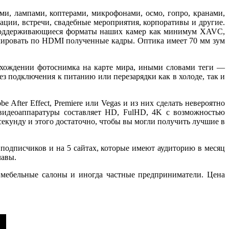
и, лампами, коптерами, микрофонами, осмо, гопро, кранами,
ции, встречи, свадебные мероприятия, корпоративы и другие.
. Поддерживающиеся форматы наших камер как минимум XAVC,
лировать по HDMI полученные кадры. Оптика имеет 70 мм зум
ахождении фотоснимка на карте мира, иными словами теги —
з подключения к питанию или перезарядки как в холоде, так и
fter Effect, Premiere или Vegas и из них сделать невероятно
видеоаппаратуры составляет HD, FulHD, 4K с возможностью
 секунду и этого достаточно, чтобы вы могли получить лучшие в
подписчиков и на 5 сайтах, которые имеют аудиторию в месяц
лавы.
мебельные салоны и иногда частные предприниматели. Цена