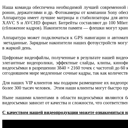
Наша команда обеспечена необходимой лучшей современной в
ронин, держателями и др. Фотокамеры от компании Sony обес
Аппаратура имеет лучшие матрицы и стабилизаторы для авт
XAVC S и AVCHD формат. Битрейты составляют до 100 Мбит/с
(сближение кадров). Накопители памяти — флешки могут хран
Аппаратура может подключаться к GPS навигации и автомат
метаданные. Зарядные накопители наших фотоустройств могут 
в жаркий день.
Цифровые видеофайлы, полученные в результате нашей видеосъ
элегантные видеоролики, эффектные слайды, клипы, киноф
видеосъёмки в разрешении 3840 × 2160 точек с частотой до 60 
сегодняшнем мире медленные сочные кадры, так как количество
Для наших VIP клиентов мы подарим размещение их видеопрод
более 300 тысяч человек. Этим наши клиенты могут быстро пр
Ныне нашими клиентами в области видеосъёмки являются ба
видеосъемки зависит от качества и сложности, что соответств
C
качеством нашей видеопродукции можете ознакомиться на