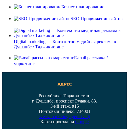
Бизнес планирование
SEO Продвижение сайтов
Digital marketing — Контекстно медийная реклама в
Душанбе / Таджикистане
E-mail рассылка /
маркетинг
АДРЕС
Республика Таджикистан,
г. Душанбе, проспект Рудаки, 83.
3-ий этаж. #15
Почтовый индекс: 734001
www.marketing.agentstva.tj
Карта проезда на
Google