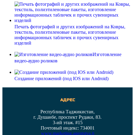
Печать фотографий и других изображений на Ковры,
текстиль, полиэтиленовые пакеты, изготовление
информационных табличек и прочих сувенирных
изделий
Изготовление
видео-аудио роликов
Создание приложений (под IOS или Android)
АДРЕС
Республика Таджикистан,
г. Душанбе, проспект Рудаки, 83.
3-ий этаж. #15
Почтовый индекс: 734001
www.marketing.agentstva.tj