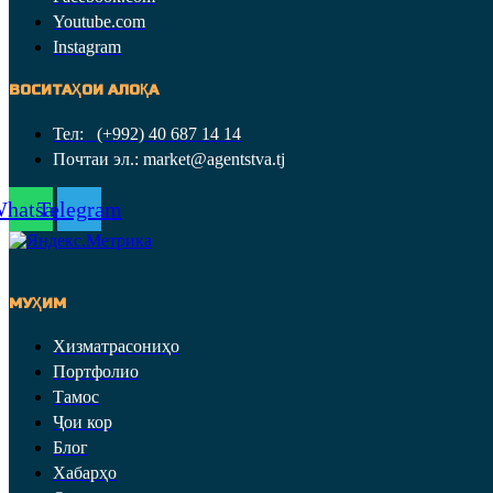
Youtube.com
Instagram
ВОСИТАҲОИ АЛОҚА
Тел: (+992) 40 687 14 14
Почтаи эл.: market@agentstva.tj
hatsapp
Telegram
МУҲИМ
Хизматрасониҳо
Портфолио
Тамос
Ҷои кор
Блог
Хабарҳо