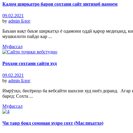
Кадом ширкатро барои сохтани сайт интихоб намоем
09.02.2021
by
admin
Блог
Баъзан вақт баъзе ширкатҳо ё одамони оддӣ қарор медиҳанд, ки
мушкилоти пайдо кар ...
Муфассал
Роҳҳои сохтани сайти худ
09.02.2021
by
admin
Блог
Имрӯзҳо, бисёриҳо ба вебсайти шахсии худ ниёз доранд. Агар 
баред: Сохта ...
Муфассал
Чи тавр бояд сомонаи худро сохт (Маслиҳатҳо)