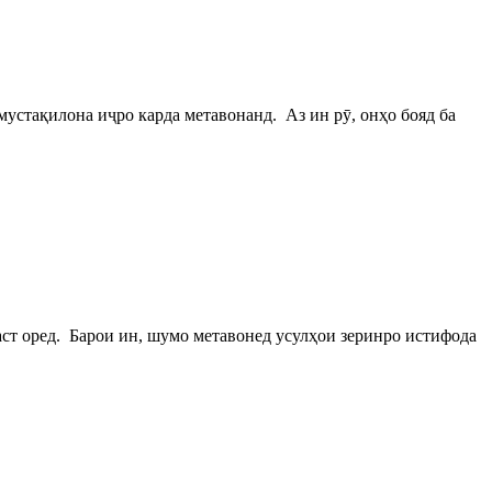
мустақилона иҷро карда метавонанд. Аз ин рӯ, онҳо бояд ба
аст оред. Барои ин, шумо метавонед усулҳои зеринро истифода