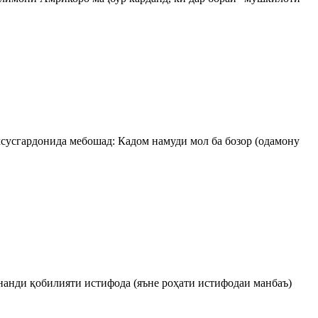
хсусгардонида мебошад: Кадом намуди мол ба бозор (одамону
нанди қобилияти истифода (яъне роҳати истифодаи манбаъ)