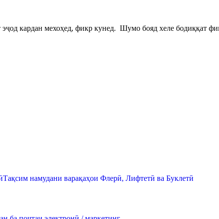
 эҷод кардан мехоҳед, фикр кунед. Шумо бояд хеле бодиққат фи
Тақсим намудани варақаҳои Флерӣ, Лифтетӣ ва Буклетӣ
н ба почтаи электронӣ / маркетинг