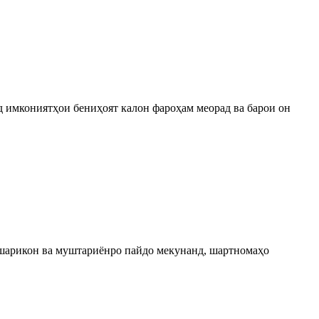
худ имкониятҳои бениҳоят калон фароҳам меорад ва барои он
о шарикон ва муштариёнро пайдо мекунанд, шартномаҳо