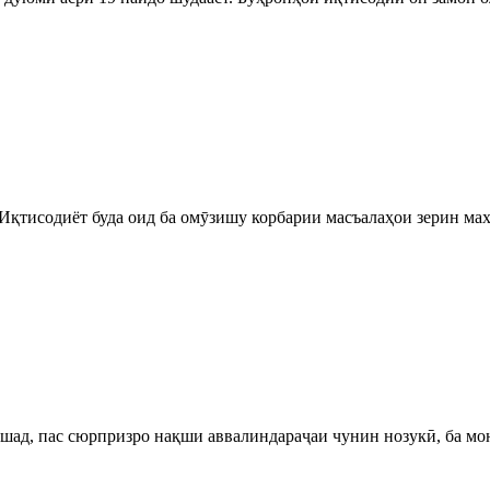
Иқтисодиёт буда оид ба омӯзишу корбарии масъалаҳои зерин ма
ошад, пас сюрпризро нақши аввалиндараҷаи чунин нозукӣ, ба мо