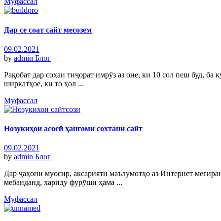
Муфассал
Дар се соат сайт месозем
09.02.2021
by
admin
Блог
Рақобат дар соҳаи тиҷорат имрӯз аз оне, ки 10 сол пеш буд, б
ширкатҳое, ки то ҳол ...
Муфассал
Нозукиҳои асосӣ ҳангоми сохтани сайт
09.02.2021
by
admin
Блог
Дар ҷаҳони муосир, аксарияти маълумотҳо аз Интернет мегира
мебанданд, хариду фурӯши ҳама ...
Муфассал