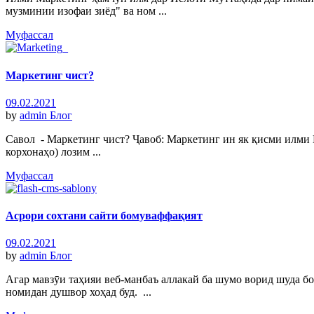
музминии изофаи зиёд" ва ном ...
Муфассал
Маркетинг чист?
09.02.2021
by
admin
Блог
Савол - Маркетинг чист? Ҷавоб: Маркетинг ин як қисми илми 
корхонаҳо) лозим ...
Муфассал
Асрори сохтани сайти бомуваффақият
09.02.2021
by
admin
Блог
Агар мавзӯи таҳияи веб-манбаъ аллакай ба шумо ворид шуда б
номидан душвор хоҳад буд. ...