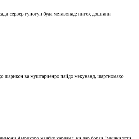
сади сервер гуногун буда метавонад: нигоҳ доштани
нҳо шарикон ва муштариёнро пайдо мекунанд, шартномаҳо
олимони Амрикоро маҷбур карданд, ки дар бораи "мушкилоти