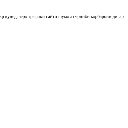
кр кунед, зеро трафики сайти шумо аз ҷониби корбарони дигар