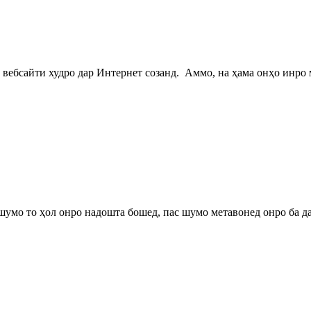
 вебсайти худро дар Интернет созанд. Аммо, на ҳама онҳо инро 
шумо то ҳол онро надошта бошед, пас шумо метавонед онро ба д