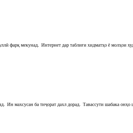
а куллӣ фарқ мекунад. Интернет дар таблиғи хидматҳо ё молҳои 
нд. Ин махсусан ба тиҷорат дахл дорад. Тавассути шабака онҳ