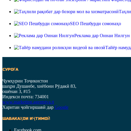
Таҳли
SEO Пешбурди сомонаҳо
Реклама дар Оинаи Нилгун
Тайёр намуд
СУРОҒА
Ҷумҳурии Тоҷикистон
шаҳри Душанбе, хиёбони Рӯдакӣ 83,
ошёнаи 3, #15
Индекси почта: 734001
www.marketing.agentstva.tj
Харитаи ҷойгиршавӣ дар
Google
ШАБАКАҲОИ ИҶТИМОӢ
Facebook.com