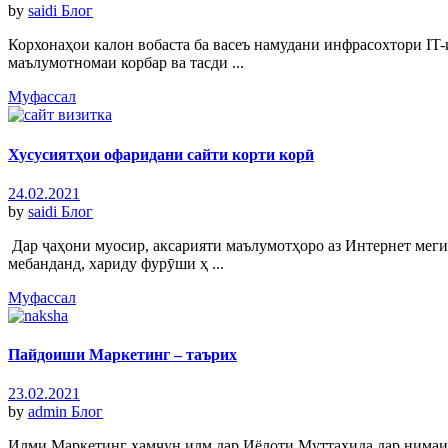
by
saidi
Блог
Корхонаҳои калон вобаста ба васеъ намудани инфрасохтори IT-
маълумотномаи корбар ва тасди ...
Муфассал
Хусусиятҳои офаридани сайти корти корӣ
24.02.2021
by
saidi
Блог
Дар ҷаҳони муосир, аксарияти маълумотҳоро аз Интернет меги
мебанданд, хариду фурӯши ҳ ...
Муфассал
Пайдоиши Маркетинг – таърих
23.02.2021
by
admin
Блог
Илми Маркетинг ҳамчун илм дар Иёлоти Муттаҳида дар нимаи 