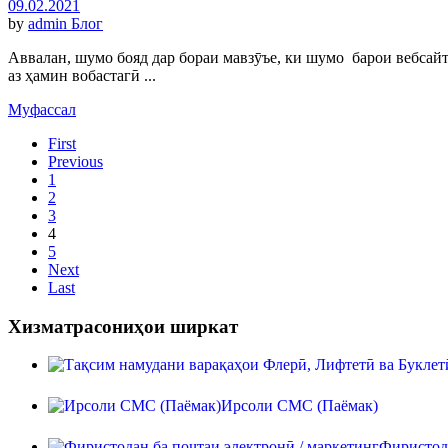
09.02.2021
by
admin
Блог
Аввалан, шумо бояд дар бораи мавзӯъе, ки шумо барои вебсайт
аз ҳамин вобастагӣ ...
Муфассал
First
Previous
1
2
3
4
5
Next
Last
Хизматрасониҳои ширкат
Ирсоли СМС (Паёмак)
Фиристода