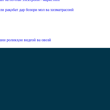
ли рақобат дар бозори мол ва хизматрасонӣ
ани роликҳои видеоӣ ва овозӣ