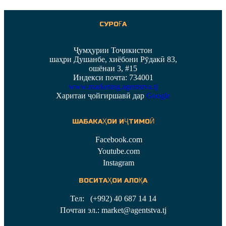
СУРОҒА
Ҷумҳурии Тоҷикистон
шаҳри Душанбе, хиёбони Рӯдакӣ 83,
ошёнаи 3, #15
Индекси почта: 734001
www.marketing.agentstva.tj
Харитаи ҷойгиршавӣ дар
Google
ШАБАКАҲОИ ИҶТИМОӢ
Facebook.com
Youtube.com
Instagram
ВОСИТАҲОИ АЛОҚА
Тел: (+992) 40 687 14 14
Почтаи эл.: market@agentstva.tj