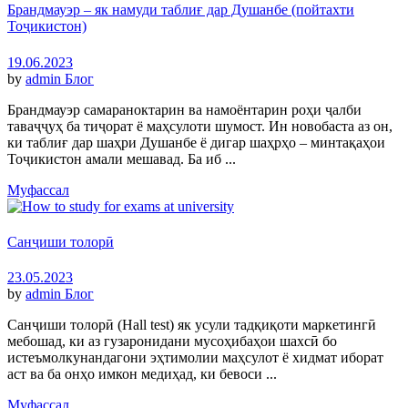
Брандмауэр – як намуди таблиғ дар Душанбе (пойтахти
Тоҷикистон)
19.06.2023
by
admin
Блог
Брандмауэр самараноктарин ва намоёнтарин роҳи ҷалби
таваҷҷуҳ ба тиҷорат ё маҳсулоти шумост. Ин новобаста аз он,
ки таблиғ дар шаҳри Душанбе ё дигар шаҳрҳо – минтақаҳои
Тоҷикистон амали мешавад. Ба иб ...
Муфассал
Санҷиши толорӣ
23.05.2023
by
admin
Блог
Санҷиши толорӣ (Hall test) як усули тадқиқоти маркетингӣ
мебошад, ки аз гузаронидани мусоҳибаҳои шахсӣ бо
истеъмолкунандагони эҳтимолии маҳсулот ё хидмат иборат
аст ва ба онҳо имкон медиҳад, ки бевоси ...
Муфассал