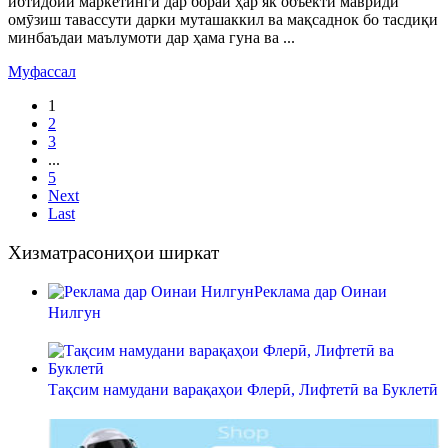
ибтидоии маркетингӣ дар бораи ҳар як объекти мавриди
омӯзиш тавассути дарки муташаккил ва мақсаднок бо тасдиқи
минбаъдаи маълумоти дар ҳама гуна ва ...
Муфассал
1
2
3
...
5
Next
Last
Хизматрасониҳои ширкат
Реклама дар Оинаи
Нилгун
Тақсим намудани варақаҳои Флерӣ, Лифтетӣ ва Буклетӣ