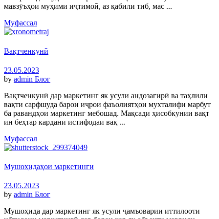
мавзӯъҳои муҳими иҷтимоӣ, аз қабили тиб, мас ...
Муфассал
Вақтченкунӣ
23.05.2023
by
admin
Блог
Вақтченкунӣ дар маркетинг як усули андозагирӣ ва таҳлили
вақти сарфшуда барои иҷрои фаъолиятҳои мухталифи марбут
ба равандҳои маркетинг мебошад. Мақсади ҳисобкунии вақт
ин беҳтар кардани истифодаи вақ ...
Муфассал
Мушоҳидаҳои маркетингӣ
23.05.2023
by
admin
Блог
Мушоҳида дар маркетинг як усули ҷамъоварии иттилооти