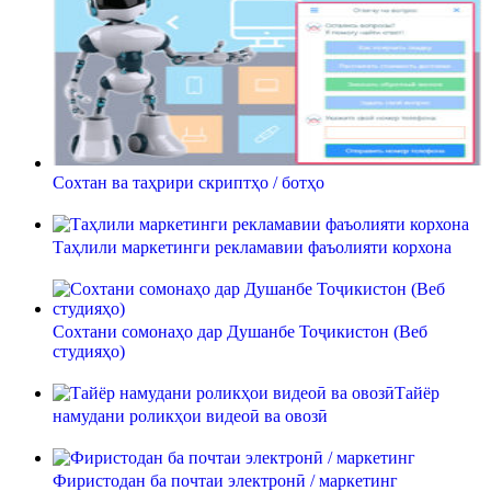
Сохтан ва таҳрири скриптҳо / ботҳо
Таҳлили маркетинги рекламавии фаъолияти корхона
Сохтани сомонаҳо дар Душанбе Тоҷикистон (Веб
студияҳо)
Тайёр
намудани роликҳои видеоӣ ва овозӣ
Фиристодан ба почтаи электронӣ / маркетинг