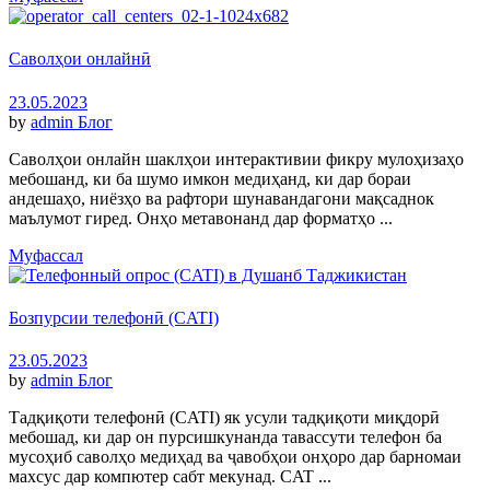
Саволҳои онлайнӣ
23.05.2023
by
admin
Блог
Саволҳои онлайн шаклҳои интерактивии фикру мулоҳизаҳо
мебошанд, ки ба шумо имкон медиҳанд, ки дар бораи
андешаҳо, ниёзҳо ва рафтори шунавандагони мақсаднок
маълумот гиред. Онҳо метавонанд дар форматҳо ...
Муфассал
Бозпурсии телефонӣ (CATI)
23.05.2023
by
admin
Блог
Тадқиқоти телефонӣ (CATI) як усули тадқиқоти миқдорӣ
мебошад, ки дар он пурсишкунанда тавассути телефон ба
мусоҳиб саволҳо медиҳад ва ҷавобҳои онҳоро дар барномаи
махсус дар компютер сабт мекунад. CAT ...