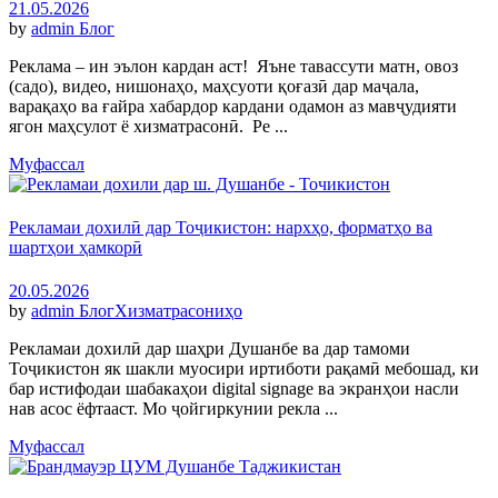
21.05.2026
by
admin
Блог
Реклама – ин эълон кардан аст! Яъне тавассути матн, овоз
(садо), видео, нишонаҳо, маҳсуоти қоғазӣ дар маҷала,
варақаҳо ва ғайра хабардор кардани одамон аз мавҷудияти
ягон маҳсулот ё хизматрасонӣ. Ре ...
Муфассал
Рекламаи дохилӣ дар Тоҷикистон: нархҳо, форматҳо ва
шартҳои ҳамкорӣ
20.05.2026
by
admin
Блог
Хизматрасониҳо
Рекламаи дохилӣ дар шаҳри Душанбе ва дар тамоми
Тоҷикистон як шакли муосири иртиботи рақамӣ мебошад, ки
бар истифодаи шабакаҳои digital signage ва экранҳои насли
нав асос ёфтааст. Мо ҷойгиркунии рекла ...
Муфассал