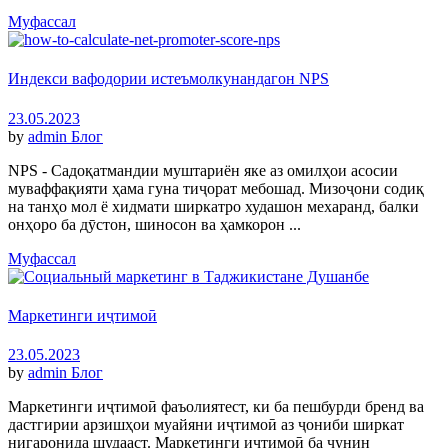
Муфассал
Индекси вафодории истеъмолкунандагон NPS
23.05.2023
by
admin
Блог
NPS - Садоқатмандии муштариён яке аз омилҳои асосии
муваффақияти ҳама гуна тиҷорат мебошад. Мизоҷони содиқ
на танҳо мол ё хидмати ширкатро худашон мехаранд, балки
онҳоро ба дӯстон, шиносон ва ҳамкорон ...
Муфассал
Маркетинги иҷтимоӣ
23.05.2023
by
admin
Блог
Маркетинги иҷтимоӣ фаъолиятест, ки ба пешбурди бренд ва
дастгирии арзишҳои муайяни иҷтимоӣ аз ҷониби ширкат
нигаронида шудааст. Маркетинги иҷтимоӣ ба чунин