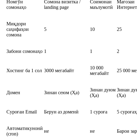
Номгӯи
Сомона визитка /
Соимонаи
Мағозаи
сомонаҳо
landing page
маълумотӣ
Интерне
Миқдори
саҳифаҳои
5
10
25
сомона
Забони сомонаҳо
1
1
2
10 000
Хостинг ба 1 сол
3000 мегабайт
25 000 ме
мегабайт
Зинаи дуюм
Зинаи д
Домен
Зинаи сеюм (Ҳа)
(Ҳа)
(Ҳа)
Суроғаи Email
Берун аз доменӣ
1 суроға
5 суроғаҳ
Автоматикунонӣ
не
не
Барои за
(cron)