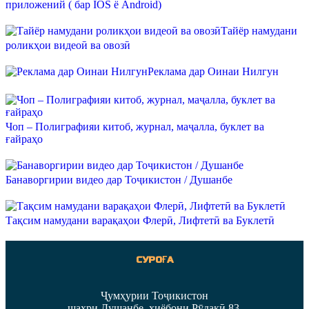
приложений ( бар IOS ё Android)
Тайёр намудани
роликҳои видеоӣ ва овозӣ
Реклама дар Оинаи Нилгун
Чоп – Полиграфияи китоб, журнал, маҷалла, буклет ва
ғайраҳо
Банаворгирии видео дар Тоҷикистон / Душанбе
Тақсим намудани варақаҳои Флерӣ, Лифтетӣ ва Буклетӣ
СУРОҒА
Ҷумҳурии Тоҷикистон
шаҳри Душанбе, хиёбони Рӯдакӣ 83,