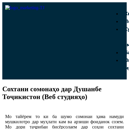
Х
П
С
ва
та
Б
О
ши
Сохтани сомонаҳо дар Душанбе
Тоҷикистон (Веб студияҳо)
Мо тайёрем то ки ба шумо сомонаи ҳама намуди
мушкилотро дар муҳлати кам ва арзиши фоиданок созем.
Мо дори таҷрибаи бисёрсолаем дар соҳои сохтани