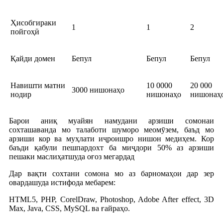
Ҳисобгираки
1
1
2
пойгоҳӣ
Қайди домен
Бепул
Бепул
Бепул
Навишти матни
10 0000
20 000
3000 нишонаҳо
нодир
нишонаҳо
нишонаҳ
Барои аниқ муайян намудани арзиши сомонаи
сохташаванда мо талаботи шуморо меомӯзем, баъд мо
арзиши кор ва муҳлати иҷроишро нишон медиҳем. Кор
баъди қабули пешпардохт ба миҷдори 50% аз арзиши
пешаки маслиҳатшуда оғоз мегардад
Дар вақти сохтани сомона мо аз барномаҳои дар зер
овардашуда истифода мебарем:
HTML5, PHP, CorelDraw, Photoshop, Adobe After effect, 3D
Max, Java, CSS, MySQL ва ғайраҳо.