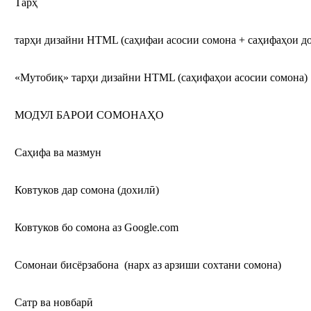
Тарҳ
тарҳи дизайни HTML (саҳифаи асосии сомона + саҳифаҳои д
«Мутобиқ» тарҳи дизайни HTML (саҳифаҳои асосии сомона)
МОДУЛ БАРОИ СОМОНАҲО
Саҳифа ва мазмун
Ковтуков дар сомона (дохилӣ)
Ковтуков бо сомона аз Google.com
Сомонаи бисёрзабона (нарх аз арзиши сохтани сомона)
Сатр ва новбарӣ