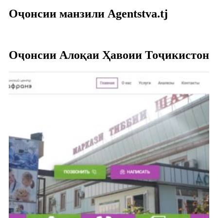
Оҷонсии манзили Agentstva.tj
Оҷонсии Алоқаи Ҳавоии Тоҷикистон