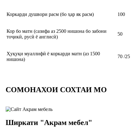
Коркарди душвори расм (бо ҳар як расм)
100
Кор бо матн (сазифа аз 2500 нишона бо забони
50
тоҷикӣ, русӣ ё англисӣ)
Ҳуқуқи муаллифӣ ё коркарди матн (аз 1500
70 /25
нишона)
СОМОНАХОИ СОХТАИ МО
Ширкати "Акрам мебел"