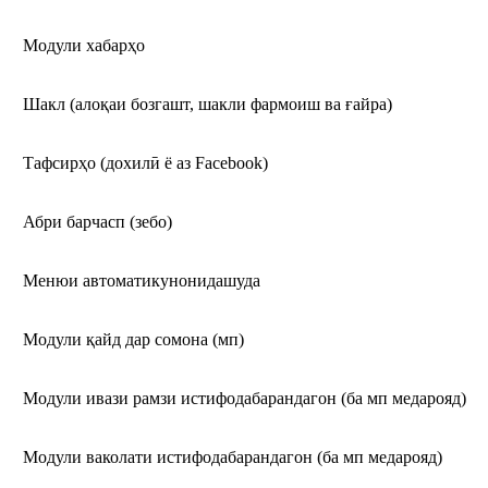
Модули хабарҳо
Шакл (алоқаи бозгашт, шакли фармоиш ва ғайра)
Тафсирҳо (дохилӣ ё аз Facebook)
Абри барчасп (зебо)
Менюи автоматикунонидашуда
Модули қайд дар сомона (мп)
Модули ивази рамзи истифодабарандагон (ба мп медарояд)
Модули ваколати истифодабарандагон (ба мп медарояд)