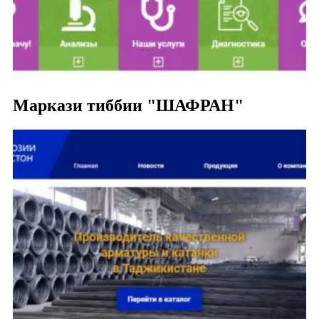
Маркази тиббии "ШАФРАН"