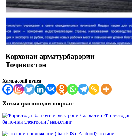
Корхонаи арматурбарории
Тоҷикистон
Ҳамрасонӣ кунед
Хизматрасониҳои ширкат
Фиристодан
ба почтаи электронӣ / маркетинг
Сохтани