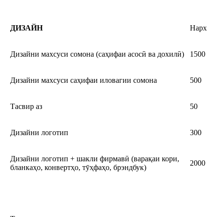
ДИЗАЙН
Нарх
Дизайни махсуси сомона (саҳифаи асосӣ ва дохилӣ)
1500
Дизайни махсуси саҳифаи иловагии сомона
500
Тасвир аз
50
Дизайни логотип
300
Дизайни логотип + шакли фирмавӣ (варақаи кори,
2000
бланкаҳо, конвертҳо, тӯҳфаҳо, брэндбук)