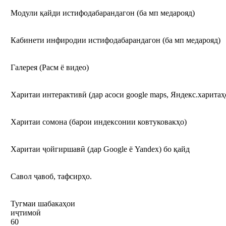
Модули қайди истифодабарандагон (ба мп медарояд)
Кабинети инфиродии истифодабарандагон (ба мп медарояд)
Галерея (Расм ё видео)
Харитаи интерактивӣ (дар асоси google maps, Яндекс.харитаҳ
Харитаи сомона (барои индексонии ковтуковакҳо)
Харитаи ҷойгиршавӣ (дар Google ё Yandex) бо қайд
Савол ҷавоб, тафсирҳо.
Тугмаи шабакаҳои
иҷтим
60