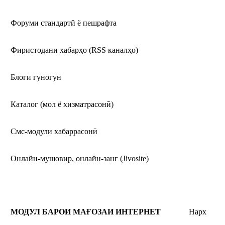
Форуми стандартӣ ё пешрафта
Фиристодани хабарҳо (RSS каналҳо)
Блоги гуногун
Каталог (мол ё хизматрасонӣ)
Смс-модули хабаррасонӣ
Онлайн-мушовир, онлайн-занг (Jivosite)
МОДУЛ
БАРОИ МАҒОЗАИ ИНТЕРНЕТ
Нарх