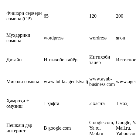
Фишори сервери
65
120
200
сомона (CP)
Муҳаррики
wordpress
wordress
ягон
сомона
Интихоби
Дизайн
Интихоби тайёр
Истисно
тайёр
www.ayub-
Мисоли сомона
www.tuhfa.agentstva.tj
www.agent
business.com
Ҳамроҳӣ +
1 ҳафта
2 ҳафта
1 моҳ
омӯзиш
Google.com,
Google, Y
Пешкаш дар
В google.com
Ya.ru,
Mail.ru,
интернет
Mail.ru
Yahoo.co