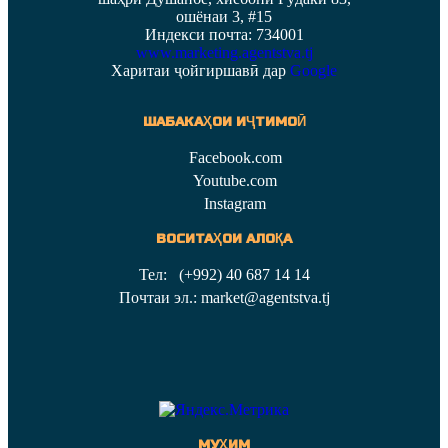
ошёнаи 3, #15
Индекси почта: 734001
www.marketing.agentstva.tj
Харитаи ҷойгиршавӣ дар
Google
ШАБАКАҲОИ ИҶТИМОӢ
Facebook.com
Youtube.com
Instagram
ВОСИТАҲОИ АЛОҚА
Тел: (+992) 40 687 14 14
Почтаи эл.: market@agentstva.tj
МУҲИМ