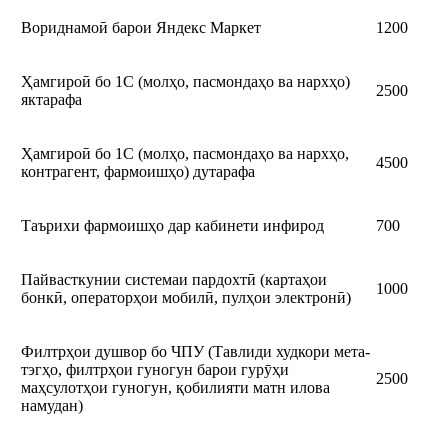
Вориднамоӣ барои Яндекс Маркет
1200
Ҳамгироӣ бо 1С (молҳо, пасмондаҳо ва нархҳо)
2500
яктарафа
Ҳамгироӣ бо 1С (молҳо, пасмондаҳо ва нархҳо,
4500
контрагент, фармоишҳо) дутарафа
Таърихи фармоишҳо дар кабинети инфирод
700
Пайвасткунии системаи пардохтӣ (картаҳои
1000
бонкӣ, операторҳои мобилӣ, пулҳои электронӣ)
Филтрҳои душвор бо ЧПУ (Тавлиди худкори мета-
тэгҳо, филтрҳои гуногун барои гурӯҳи
2500
маҳсулотҳои гуногун, қобилияти матн илова
намудан)