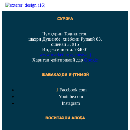
СУРОҒА
Ҷумҳурии Тоҷикистон
шаҳри Душанбе, хиёбони Рӯдакӣ 83,
ошёнаи 3, #15
Индекси почта: 734001
www.marketing.agentstva.tj
Харитаи ҷойгиршавӣ дар
Google
ШАБАКАҲОИ ИҶТИМОӢ
Facebook.com
Youtube.com
Instagram
ВОСИТАҲОИ АЛОҚА