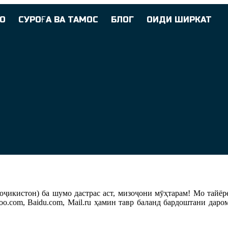
О
СУРОҒА ВА ТАМОС
БЛОГ
ОИДИ ШИРКАТ
ҷикистон) ба шумо дастрас аст, мизоҷони мӯҳтарам! Мо тайё
hoo.com, Baidu.com, Mail.ru ҳамин тавр баланд бардоштани дар