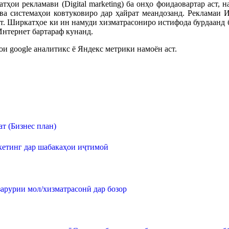
тҳои рекламави (Digital marketing) ба онҳо фоидаовартар аст, 
ва системаҳои ковтуковиро дар ҳайрат меандозанд. Рекламаи 
т. Ширкатҳое ки ин намуди хизматрасониро истифода бурдаанд б
Интернет бартараф кунанд.
 google аналитикс ё Яндекс метрики намоён аст.
т (Бизнес план)
етинг дар шабакаҳои иҷтимоӣ
арурии мол/хизматрасонӣ дар бозор