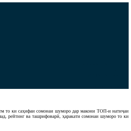
Хизматрасониҳо
Портфолио
Суроға ва тамос
Блог
Оиди ширкат
рем то ки саҳифаи сомонаи шуморо дар макони ТОП-и натиҷаи
омад, рейтинг ва ташрифоварӣ, ҳаракати сомонаи шуморо то ки