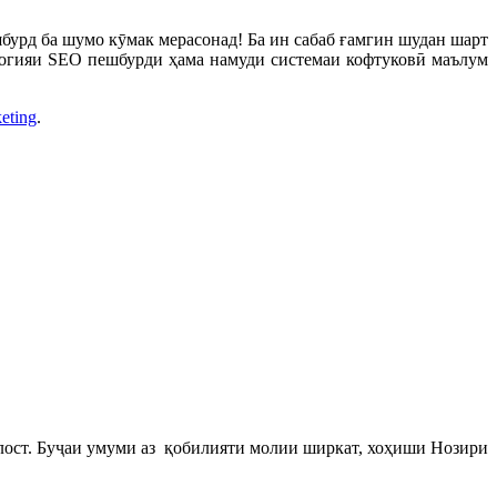
урд ба шумо кӯмак мерасонад! Ба ин сабаб ғамгин шудан шарт
ологияи SEO пешбурди ҳама намуди системаи кофтуковӣ маълум
keting
.
олост. Буҷаи умуми аз қобилияти молии ширкат, хоҳиши Нозири