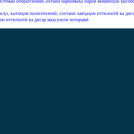
Сохтани барномаҳо барои мошинҳои ҳисобб
ои иттилоотӣ ва дигар маҳсулоти хотиравӣ