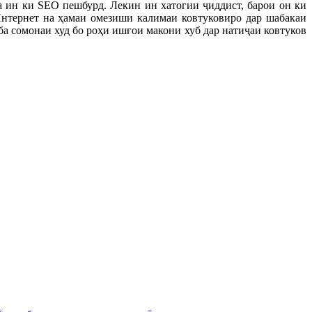
на ин ки SEO пешбурд. Лекин ин хатогии ҷиддист, барои он ки
Интернет на ҳамаи омезиши калимаи ковтуковиро дар шабакаи
а сомонаи худ бо роҳи ишғои макони хуб дар натиҷаи ковтуков