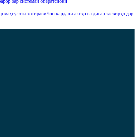
арор бар системаи оператсионӣ
Чоп кардани аксҳо ва дигар тасвирҳо дар