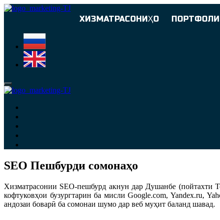
ХИЗМАТРАСОНИҲО
ПОРТФОЛИ
SEO Пешбурди сомонаҳо
Хизматрасонии SEO-пешбурд акнун дар Душанбе (пойтахти То
кофтуковҳои бузургтарин ба мисли Google.com, Yandex.ru, Ya
андозаи боварӣ ба сомонаи шумо дар веб муҳит баланд шавад.