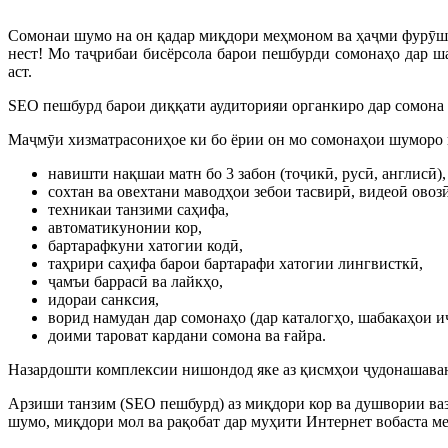
Сомонаи шумо на он қадар миқдори меҳмоном ва ҳаҷми фурӯш 
нест! Мо таҷрибаи бисёрсола барои пешбурди сомонаҳо дар ш
аст.
SEO пешбурд барои диққати аудиторияи органкиро дар сомона ҷ
Маҷмӯи хизматрасониҳое ки бо ёрии он мо сомонаҳои шуморо пеш
навишти нақшаи матн бо 3 забон (тоҷикӣ, русӣ, англисӣ),
сохтан ва овехтани маводҳои зебои тасвирӣ, видеоӣ овозӣ
техникаи танзими саҳифа,
автоматикунонии кор,
бартарафкуни хатогии кодӣ,
таҳрири саҳифа барои бартарафи хатогии лингвисткӣ,
ҷамъи баррасӣ ва лайкҳо,
идораи санксия,
ворид намудан дар сомонаҳо (дар каталогҳо, шабакаҳои и
доими тароват кардани сомона ва ғайра.
Назардошти комплексии нишондод яке аз қисмҳои ҷудонашаван
Арзиши танзим (SEO пешбурд) аз миқдори кор ва душвории ваз
шумо, миқдори мол ва рақобат дар муҳити Интернет вобаста м