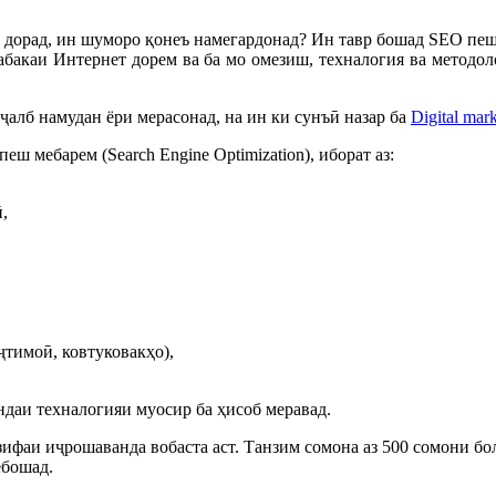
дорад, ин шуморо қонеъ намегардонад? Ин тавр бошад SEO пешб
абакаи Интернет дорем ва ба мо омезиш, техналогия ва метод
алб намудан ёри мерасонад, на ин ки сунъӣ назар ба
Digital mar
 мебарем (Search Engine Optimization), иборат аз:
,
ҷтимоӣ, ковтуковакҳо),
даи техналогияи муосир ба ҳисоб меравад.
ифаи иҷрошаванда вобаста аст. Танзим сомона аз 500 сомони б
ебошад.