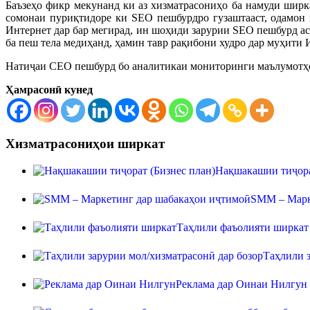
Баъзеҳо фикр мекунанд ки аз хизматрасониҳо ба намуди ширка
сомонаи пуриқтидоре ки SEO пешбурдро гузаштааст, одамон 
Интернет дар бар мегирад, ин шоҳиди зарурии SEO пешбурд ас
ба пеш тела медиҳанд, ҳамин тавр рақибони худро дар муҳити 
Натиҷаи СЕО пешбурд бо аналитикаи мониторинги маълумотҳои
Ҳамрасонӣ кунед
Хизматрасониҳои ширкат
Нақшакашии тиҷора
SMM – Марк
Таҳлили фаъолияти ширкат
Таҳлили з
Реклама дар Оинаи Нилгун