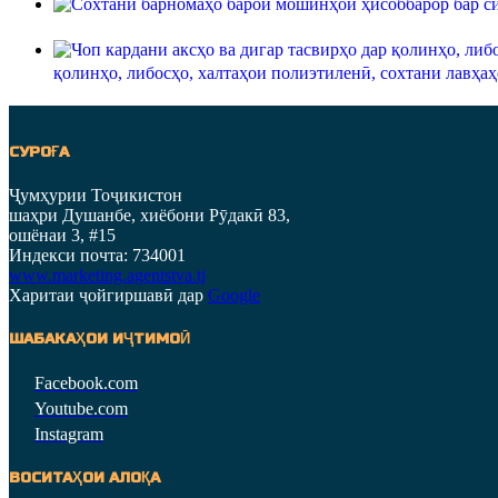
қолинҳо, либосҳо, халтаҳои полиэтиленӣ, сохтани лавҳаҳ
СУРОҒА
Ҷумҳурии Тоҷикистон
шаҳри Душанбе, хиёбони Рӯдакӣ 83,
ошёнаи 3, #15
Индекси почта: 734001
www.marketing.agentstva.tj
Харитаи ҷойгиршавӣ дар
Google
ШАБАКАҲОИ ИҶТИМОӢ
Facebook.com
Youtube.com
Instagram
ВОСИТАҲОИ АЛОҚА