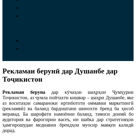
Портфолио
Суроға
ва
тамос
Блог
Оиди
ширкат
Рекламаи берунӣ дар Душанбе дар
Тоҷикистон
Рекламаи беруна
дар кӯчаҳои шаҳрҳои Ҷумҳурии
Тоҷикистон, аз ҷумла пойтахти кишвар – шаҳри Душанбе, яке
аз воситаҳои самараноки иртибототи оммавии маркетингӣ
(рекламвӣ) ва баланд бардоштани шинохти бренд ба ҳисоб
меравад. Ба шарофати намоёнии баланд, тамоси доимӣ бо
аудитория ва фарогирии васеъ, ин шабка дар стратегияҳои
ҳамгирошудаи медиавии брендҳои муосир мавқеи калидӣ
дорад.