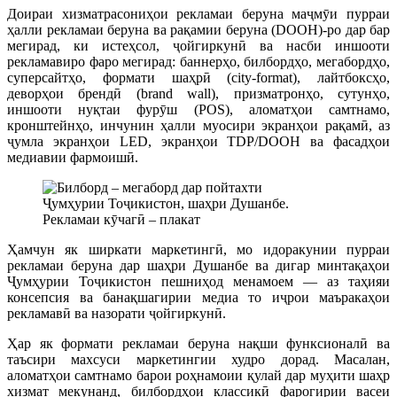
Доираи хизматрасониҳои рекламаи беруна маҷмӯи пурраи
ҳалли рекламаи беруна ва рақамии беруна (DOOH)-ро дар бар
мегирад, ки истеҳсол, ҷойгиркунӣ ва насби иншооти
рекламавиро фаро мегирад: баннерҳо, билбордҳо, мегабордҳо,
суперсайтҳо, формати шаҳрӣ (city-format), лайтбоксҳо,
деворҳои брендӣ (brand wall), призматронҳо, сутунҳо,
иншооти нуқтаи фурӯш (POS), аломатҳои самтнамо,
кронштейнҳо, инчунин ҳалли муосири экранҳои рақамӣ, аз
ҷумла экранҳои LED, экранҳои TDP/DOOH ва фасадҳои
медиавии фармоишӣ.
Рекламаи кӯчагӣ – плакат
Ҳамчун як ширкати маркетингӣ, мо идоракунии пурраи
рекламаи беруна дар шаҳри Душанбе ва дигар минтақаҳои
Ҷумҳурии Тоҷикистон пешниҳод менамоем — аз таҳияи
консепсия ва банақшагирии медиа то иҷрои маъракаҳои
рекламавӣ ва назорати ҷойгиркунӣ.
Ҳар як формати рекламаи беруна нақши функсионалӣ ва
таъсири махсуси маркетингии худро дорад. Масалан,
аломатҳои самтнамо барои роҳнамоии қулай дар муҳити шаҳр
хизмат мекунанд, билбордҳои классикӣ фарогирии васеи