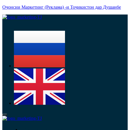
Оҷонсии Маркетинг (Реклама) -и Тоҷикистон дар Душанбе
Menu
Хизматрасониҳо