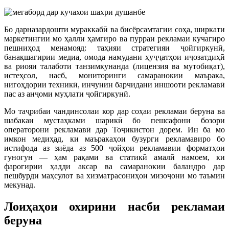
Бо дарназардошти мураккабӣ ва бисёрсамтагии соҳа, ширкати
маркетингии мо ҳалли ҳамгиро ва пурраи рекламаи кучагиро
пешниҳод менамояд: таҳияи стратегияи ҷойгиркунӣ,
банақшагирии медиа, омода намудани ҳуҷҷатҳои иҷозатдиҳӣ
ва риояи талаботи танзимкунанда (лицензия ва мутобиқат),
истеҳсол, насб, мониторинги самаранокии маърака,
нигоҳдории техникӣ, инчунин барчидани иншооти рекламавӣ
пас аз анҷоми муҳлати ҷойгиркунӣ.
Мо таҷрибаи чандинсолаи кор дар соҳаи рекламаи беруна ва
шабакаи мустаҳками шарикӣ бо пешсафони бозори
операторони рекламавӣ дар Тоҷикистон дорем. Ин ба мо
имкон медиҳад, ки маъракаҳои бузурги рекламавиро бо
истифода аз зиёда аз 500 ҷойҳои рекламавии форматҳои
гуногун — ҳам рақами ва статикӣ амалӣ намоем, ки
фарогирии ҳадди аксар ва самаранокии баландро дар
пешбурди маҳсулот ва хизматрасониҳои мизоҷони мо таъмин
мекунад.
Лоиҳаҳои охирини насби рекламаи
беруна