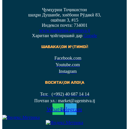
Ҷумҳурии Тоҷикистон
шаҳри Душанбе, хиёбони Рӯдакӣ 83,
ошёнаи 3, #15
Индекси почта: 734001
www.marketing.agentstva.tj
Харитаи ҷойгиршавӣ дар
Google
ШАБАКАҲОИ ИҶТИМОӢ
Facebook.com
Youtube.com
Instagram
ВОСИТАҲОИ АЛОҚА
Тел: (+992) 40 687 14 14
Почтаи эл.: market@agentstva.tj
Whatsapp
Telegram