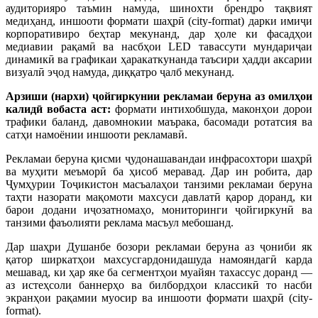
аудиторияро таъмин намуда, шинохти брендро тақвият
медиҳанд, иншооти формати шаҳрӣ (city-format) дарки имиҷи
корпоративиро беҳтар мекунанд, дар ҳоле ки фасадҳои
медиавии рақамӣ ва насбҳои LED тавассути мундариҷаи
динамикӣ ва графикаи ҳаракаткунанда таъсири ҳадди аксарии
визуалӣ эҷод намуда, диққатро ҷалб мекунанд.
Арзиши (нархи) ҷойгиркунии рекламаи беруна аз омилҳои
калидӣ вобаста аст:
формати интихобшуда, маконҳои дорои
трафики баланд, давомнокии маърака, басомади ротатсия ва
сатҳи намоёнии иншооти рекламавӣ.
Рекламаи беруна қисми ҷудонашавандаи инфрасохтори шаҳрӣ
ва муҳити меъморӣ ба ҳисоб меравад. Дар ин робита, дар
Ҷумҳурии Тоҷикистон масъалаҳои танзими рекламаи беруна
таҳти назорати мақомоти махсуси давлатӣ қарор доранд, ки
барои додани иҷозатномаҳо, мониторинги ҷойгиркунӣ ва
танзими фаъолияти реклама масъул мебошанд.
Дар шаҳри Душанбе бозори рекламаи беруна аз ҷониби як
қатор ширкатҳои махсусгардонидашуда намояндагӣ карда
мешавад, ки ҳар яке ба сегментҳои муайян тахассус доранд —
аз истеҳсоли баннерҳо ва билбордҳои классикӣ то насби
экранҳои рақамии муосир ва иншооти формати шаҳрӣ (city-
format).