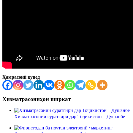
Ҳамрасонӣ кунед
Хизматрасониҳои ширкат
Хизматрасонии суратгирӣ дар Тоҷикистон – Душанбе