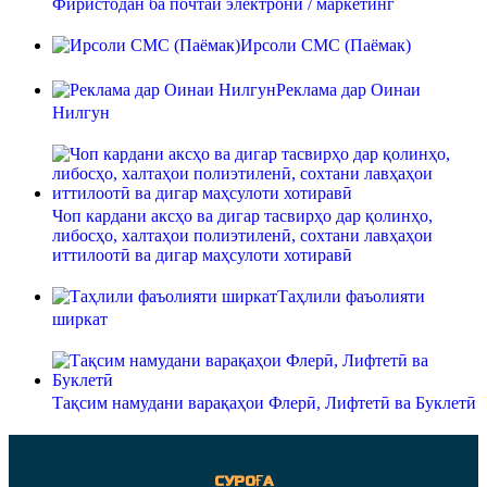
Фиристодан ба почтаи электронӣ / маркетинг
Ирсоли СМС (Паёмак)
Реклама дар Оинаи
Нилгун
Чоп кардани аксҳо ва дигар тасвирҳо дар қолинҳо,
либосҳо, халтаҳои полиэтиленӣ, сохтани лавҳаҳои
иттилоотӣ ва дигар маҳсулоти хотиравӣ
Таҳлили фаъолияти
ширкат
Тақсим намудани варақаҳои Флерӣ, Лифтетӣ ва Буклетӣ
СУРОҒА