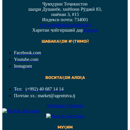
Ҷумҳурии Тоҷикистон
шаҳри Душанбе, хиёбони Рӯдакӣ 83,
ошёнаи 3, #15
Индекси почта: 734001
www.marketing.agentstva.tj
Харитаи ҷойгиршавӣ дар
Google
ШАБАКАҲОИ ИҶТИМОӢ
Facebook.com
Youtube.com
Instagram
ВОСИТАҲОИ АЛОҚА
Тел: (+992) 40 687 14 14
Почтаи эл.: market@agentstva.tj
Whatsapp
Telegram
МУҲИМ