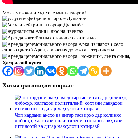
Мо аз мизоҷони худ хеле миннатдорем!
Ҳамрасонӣ кунед
Хизматрасониҳои ширкат
Чоп кардани аксҳо ва дигар тасвирҳо дар қолинҳо,
либосҳо, халтаҳои полиэтиленӣ, сохтани лавҳаҳои
иттилоотӣ ва дигар маҳсулоти хотиравӣ
Реклама дар Оинаи