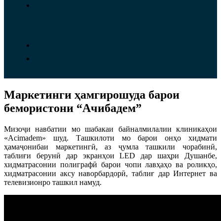
Суроға
ва
тамос
Блог
Оиди
ширкат
Маркетинги ҳамгирошуда барои
бемористони “Ачибадем”
Мизоҷи навбатии мо шабакаи байналмилалии клиникаҳои
«Acimadem» шуд. Ташкилоти мо барои онҳо хидмати
ҳамаҷонибаи маркетингӣ, аз ҷумла ташкили чорабинӣ,
таблиғи берунӣ дар экранҳои LED дар шаҳри Душанбе,
хидматрасонии полиграфӣ барои чопи лавҳаҳо ва роликҳо,
хидматрасонии аксу наворбардорӣ, таблиғ дар Интернет ва
телевизионро ташкил намуд.