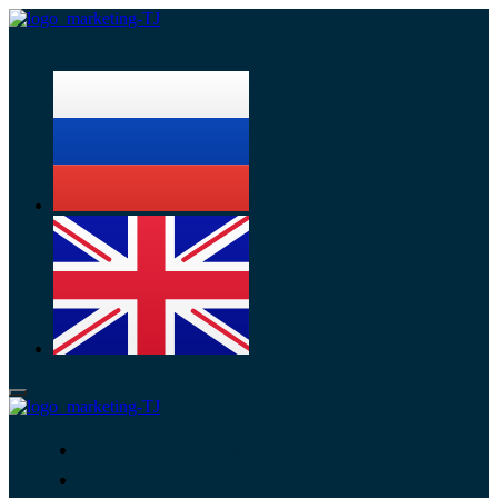
Menu
Хизматрасониҳо
Портфолио