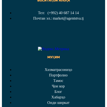
ВОСИТАҲОИ АЛОҚА
Тел: (+992) 40 687 14 14
Почтаи эл.: market@agentstva.tj
МУҲИМ
Хизматрасониҳо
Портфолио
Тамос
Ҷои кор
Блог
Хабарҳо
Оиди ширкат