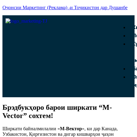
Оҷонсии Маркетинг (Реклама) -и Тоҷикистон дар Душанбе
Х
П
С
ва
та
Б
О
ши
Брэдбукҳоро барои ширкати “M-
Vector” сохтем!
Ширкати байналмилалии «
М-Вектор
», ки дар Канада,
Узбакистон, Қирғизистон ва дигар кишварҳои ҷаҳон