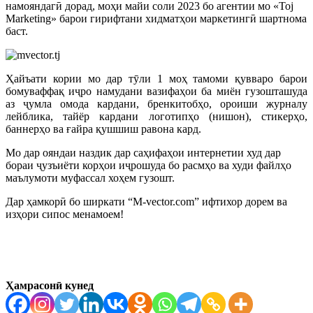
намояндагӣ дорад, моҳи майи соли 2023 бо агентии мо «Toj
Marketing» барои гирифтани хидматҳои маркетингӣ шартнома
баст.
Ҳайъати кории мо дар тӯли 1 моҳ тамоми қувваро барои
бомуваффақ иҷро намудани вазифаҳои ба миён гузошташуда
аз ҷумла омода кардани, бренкитобҳо, ороиши журналу
лейблика, тайёр кардани логотипҳо (нишон), стикерҳо,
баннерҳо ва ғайра қушшиш равона кард.
Мо дар ояндаи наздик дар саҳифаҳои интернетии худ дар
бораи ҷузъиёти корҳои иҷрошуда бо расмҳо ва худи файлҳо
маълумоти муфассал хоҳем гузошт.
Дар ҳамкорӣ бо ширкати “M-vector.com” ифтихор дорем ва
изҳори сипос менамоем!
Ҳамрасонӣ кунед