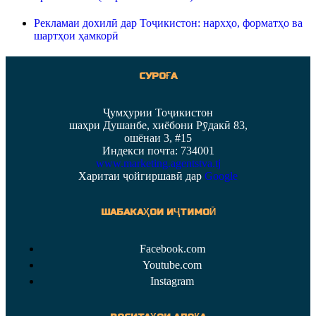
Рекламаи дохилӣ дар Тоҷикистон: нархҳо, форматҳо ва
шартҳои ҳамкорӣ
СУРОҒА
Ҷумҳурии Тоҷикистон
шаҳри Душанбе, хиёбони Рӯдакӣ 83,
ошёнаи 3, #15
Индекси почта: 734001
www.marketing.agentstva.tj
Харитаи ҷойгиршавӣ дар
Google
ШАБАКАҲОИ ИҶТИМОӢ
Facebook.com
Youtube.com
Instagram