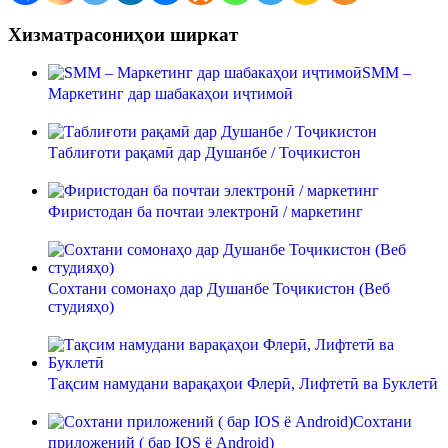
Хизматрасониҳои ширкат
SMM –
Маркетинг дар шабакаҳои иҷтимоӣ
Таблиғоти рақамӣ дар Душанбе / Тоҷикистон
Фиристодан ба почтаи электронӣ / маркетинг
Сохтани сомонаҳо дар Душанбе Тоҷикистон (Веб
студияҳо)
Тақсим намудани варақаҳои Флерӣ, Лифтетӣ ва Буклетӣ
Сохтани
приложений ( бар IOS ё Android)