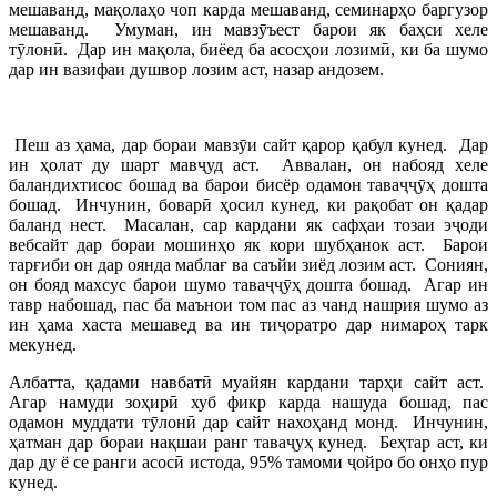
мешаванд, мақолаҳо чоп карда мешаванд, семинарҳо баргузор
мешаванд. Умуман, ин мавзӯъест барои як баҳси хеле
тӯлонӣ. Дар ин мақола, биёед ба асосҳои лозимӣ, ки ба шумо
дар ин вазифаи душвор лозим аст, назар андозем.
Пеш аз ҳама, дар бораи мавзӯи сайт қарор қабул кунед. Дар
ин ҳолат ду шарт мавҷуд аст. Аввалан, он набояд хеле
баландихтисос бошад ва барои бисёр одамон таваҷҷӯҳ дошта
бошад. Инчунин, боварӣ ҳосил кунед, ки рақобат он қадар
баланд нест. Масалан, сар кардани як сафҳаи тозаи эҷоди
вебсайт дар бораи мошинҳо як кори шубҳанок аст. Барои
тарғиби он дар оянда маблағ ва саъйи зиёд лозим аст. Сониян,
он бояд махсус барои шумо таваҷҷӯҳ дошта бошад. Агар ин
тавр набошад, пас ба маънои том пас аз чанд нашрия шумо аз
ин ҳама хаста мешавед ва ин тиҷоратро дар нимароҳ тарк
мекунед.
Албатта, қадами навбатӣ муайян кардани тарҳи сайт аст.
Агар намуди зоҳирӣ хуб фикр карда нашуда бошад, пас
одамон муддати тӯлонӣ дар сайт нахоҳанд монд. Инчунин,
ҳатман дар бораи нақшаи ранг таваҷуҳ кунед. Беҳтар аст, ки
дар ду ё се ранги асосӣ истода, 95% тамоми ҷойро бо онҳо пур
кунед.