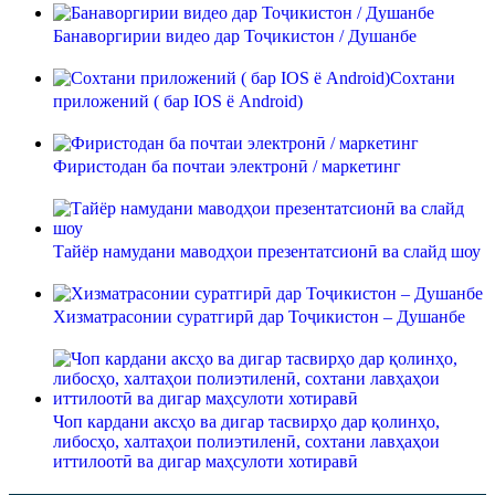
Банаворгирии видео дар Тоҷикистон / Душанбе
Сохтани
приложений ( бар IOS ё Android)
Фиристодан ба почтаи электронӣ / маркетинг
Тайёр намудани маводҳои презентатсионӣ ва слайд шоу
Хизматрасонии суратгирӣ дар Тоҷикистон – Душанбе
Чоп кардани аксҳо ва дигар тасвирҳо дар қолинҳо,
либосҳо, халтаҳои полиэтиленӣ, сохтани лавҳаҳои
иттилоотӣ ва дигар маҳсулоти хотиравӣ