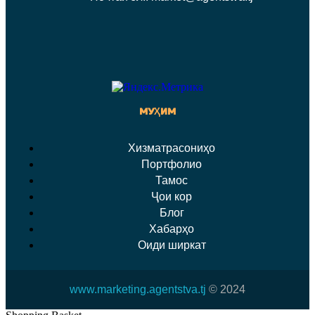
МУҲИМ
Хизматрасониҳо
Портфолио
Тамос
Ҷои кор
Блог
Хабарҳо
Оиди ширкат
www.marketing.agentstva.tj
© 2024