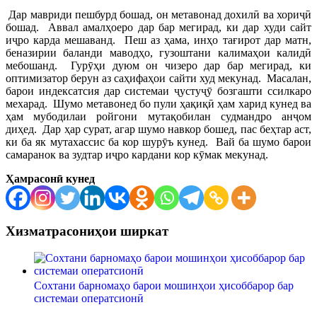
Дар мавриди пешбурд бошад, он метавонад дохилӣ ва хориҷӣ
бошад. Аввал амалҳоеро дар бар мегирад, ки дар худи сайт
иҷро карда мешаванд. Пеш аз ҳама, инҳо тағирот дар матн,
беназирии баланди маводҳо, гузоштани калимаҳои калидӣ
мебошанд. Гурӯҳи дуюм он чизеро дар бар мегирад, ки
оптимизатор берун аз саҳифаҳои сайти худ мекунад. Масалан,
барои индексатсия дар системаи ҷустуҷӯ бозгашти ссилкаро
мехарад. Шумо метавонед бо пули ҳақиқӣ ҳам харид кунед ва
ҳам мубодилаи ройгони мутақобилан судмандро анҷом
диҳед. Дар ҳар сурат, агар шумо навкор бошед, пас беҳтар аст,
ки ба як мутахассис ба кор шурӯъ кунед. Вай ба шумо барои
самаранок ва зудтар иҷро кардани кор кӯмак мекунад.
Ҳамрасонӣ кунед
Хизматрасониҳои ширкат
Сохтани барномаҳо барои мошинҳои ҳисоббарор бар
системаи оператсионӣ