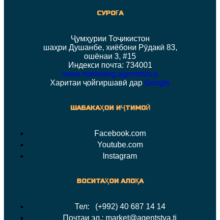
СУРОҒА
Ҷумҳурии Тоҷикистон
шаҳри Душанбе, хиёбони Рӯдакӣ 83,
ошёнаи 3, #15
Индекси почта: 734001
www.marketing.agentstva.tj
Харитаи ҷойгиршавӣ дар
Google
ШАБАКАҲОИ ИҶТИМОӢ
Facebook.com
Youtube.com
Instagram
ВОСИТАҲОИ АЛОҚА
Тел: (+992) 40 687 14 14
Почтаи эл.: market@agentstva.tj