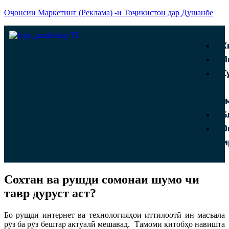
Оҷонсии Маркетинг (Реклама) -и Тоҷикистон дар Душанбе
Х
П
С
ва
та
Б
О
ши
Сохтан ва рушди сомонаи шумо чи
тавр дуруст аст?
Бо рушди интернет ва технологияҳои иттилоотӣ ин масъала
рӯз ба рӯз бештар актуалӣ мешавад. Тамоми китобҳо навишта